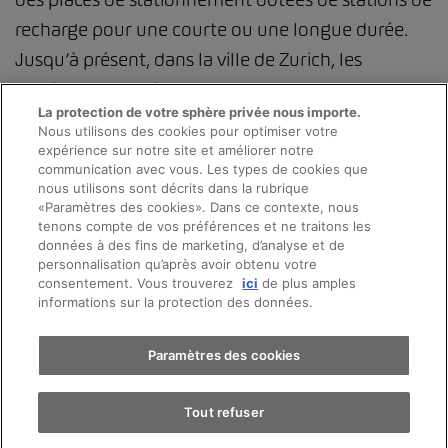
recharge pour une courte ou une longue durée.
Jusqu’à présent, dans la ville de Zurich, les
parkings Utoquai, Kongresshaus et Messe ont
La protection de votre sphère privée nous importe.
également été utilisés comme des zones de
Nous utilisons des cookies pour optimiser votre
recharge. La stratégie de développement durable
expérience sur notre site et améliorer notre
communication avec vous. Les types de cookies que
du groupe AMAG prévoit également d’installer
nous utilisons sont décrits dans la rubrique
d’ici 2025 des panneaux solaires destinés aux
«Paramètres des cookies». Dans ce contexte, nous
Prendre rendez-vous
tenons compte de vos préférences et ne traitons les
installations photovoltaïques sur une surface de
données à des fins de marketing, d’analyse et de
personnalisation qu’après avoir obtenu votre
75 000 m2 sur les toits de ses propres immeubles.
consentement. Vous trouverez
ici
de plus amples
© 2026 AMAG Automobiles et Moteurs SA
Essai sur route
informations sur la protection des données.
Protection des données
Mentions légales
Trouver une voiture
Paramètres des cookies
Conseil en ligne mentions légales
Directive cookies
Impressum
Tout refuser
Conditions générales
Emplois
CFTS
CGDV