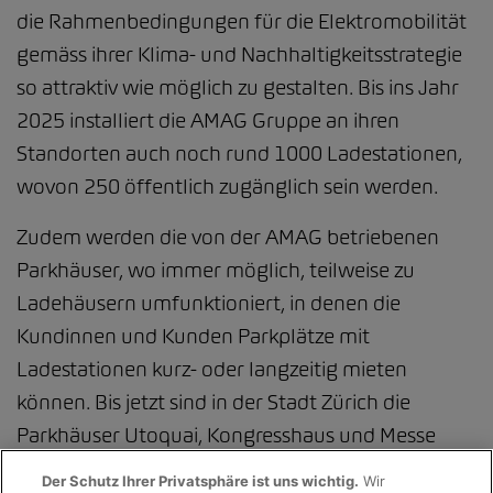
die Rahmenbedingungen für die Elektromobilität
gemäss ihrer Klima- und Nachhaltigkeitsstrategie
so attraktiv wie möglich zu gestalten. Bis ins Jahr
2025 installiert die AMAG Gruppe an ihren
Standorten auch noch rund 1000 Ladestationen,
wovon 250 öffentlich zugänglich sein werden.
Zudem werden die von der AMAG betriebenen
Parkhäuser, wo immer möglich, teilweise zu
Ladehäusern umfunktioniert, in denen die
Kundinnen und Kunden Parkplätze mit
Ladestationen kurz- oder langzeitig mieten
können. Bis jetzt sind in der Stadt Zürich die
Parkhäuser Utoquai, Kongresshaus und Messe
auch als Ladehäuser nutzbar. Zur
Der Schutz Ihrer Privatsphäre ist uns wichtig.
Wir