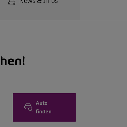
News & Infos
hen!
Auto
finden