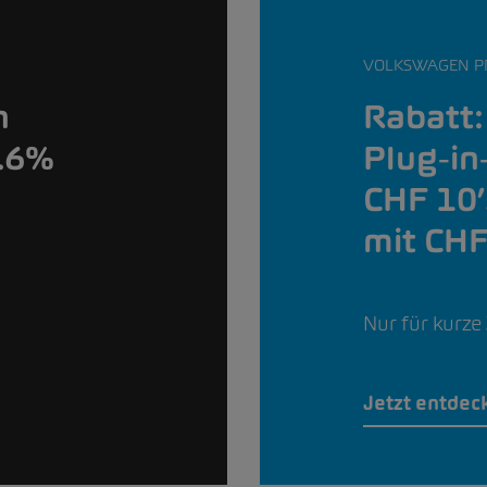
VOLKSWAGEN P
Rabatt:
n
Plug‑in
0.6%
CHF 10’
mit CHF
Nur für kurze 
Jetzt entdec