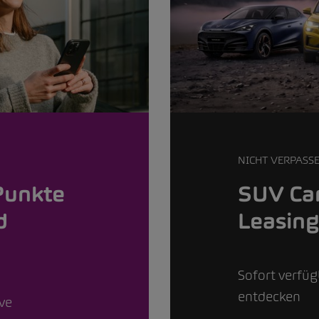
NICHT VERPASS
Punkte
SUV Car
d
Leasin
Sofort verfü
entdecken
ive