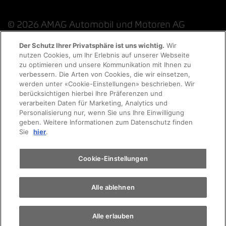
© 2026 AMAG Automobil und Motoren AG
Der Schutz Ihrer Privatsphäre ist uns wichtig.
Wir
nutzen Cookies, um Ihr Erlebnis auf unserer Webseite
Probefahrt
zu optimieren und unsere Kommunikation mit Ihnen zu
Datenschutzerklärung
Rechtliche Hinweise
verbessern. Die Arten von Cookies, die wir einsetzen,
werden unter «Cookie-Einstellungen» beschrieben. Wir
Rechtliche Hinweise Online-Chat
Terminvereinbarung
berücksichtigen hierbei Ihre Präferenzen und
verarbeiten Daten für Marketing, Analytics und
Personalisierung nur, wenn Sie uns Ihre Einwilligung
Cookie-Richtlinie
Impressum
AGB
Jobs
geben. Weitere Informationen zum Datenschutz finden
Auto finden
Sie
hier
.
EKAS
Elektromobilität
Cookie-Einstellungen
Alle ablehnen
Alle erlauben