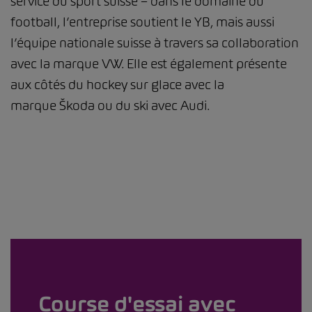
service du sport suisse – dans le domaine du
football, l’entreprise soutient le YB, mais aussi
l’équipe nationale suisse à travers sa collaboration
avec la marque VW. Elle est également présente
aux côtés du hockey sur glace avec la
marque Škoda ou du ski avec Audi.
Course d'essai avec