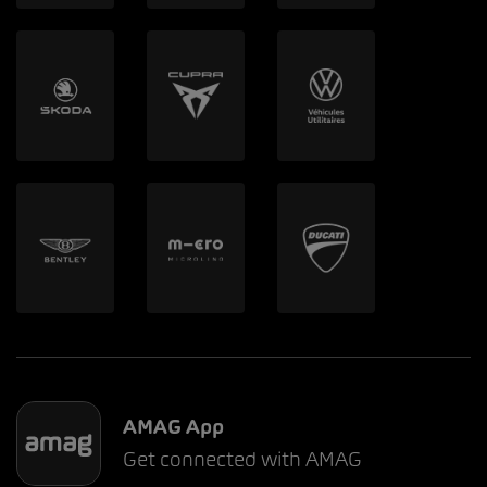
AMAG App
Get connected with AMAG