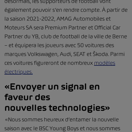
désormais, les supporteurs de football vont
également pouvoir s’en rendre compte. À partir de
la saison 2021-2022, AMAG Automobiles et
Moteurs SA sera Premium Partner et Official Car
Partner du YB, club de football de la ville de Berne
– et équipera les joueurs avec 50 voitures des
marques Volkswagen, Audi, SEAT et Škoda. Parmi
ces voitures figureront de nombreux
modèles
électriques.
«Envoyer un signal en
faveur des
nouvelles technologies»
«Nous sommes heureux d’entamer la nouvelle
saison avec le BSC Young Boys et nous sommes