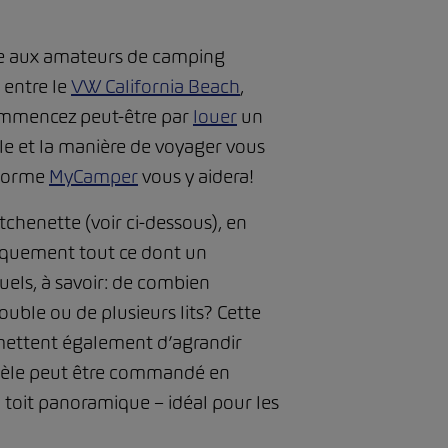
ose aux amateurs de camping
 entre le
VW California Beach
,
commencez peut-être par
louer
un
ule et la manière de voyager vous
eforme
MyCamper
vous y aidera!
itchenette (voir ci-dessous), en
ratiquement tout ce dont un
uels, à savoir: de combien
uble ou de plusieurs lits? Cette
ermettent également d’agrandir
dèle peut être commandé en
d toit panoramique – idéal pour les