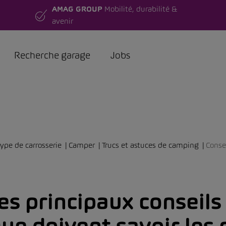
AMAG GROUP
Mobilité, durabilité &
avenir
Recherche garage
Jobs
type de carrosserie
Camper
Trucs et astuces de camping
Conse
es principaux conseils 
ue doivent savoir les