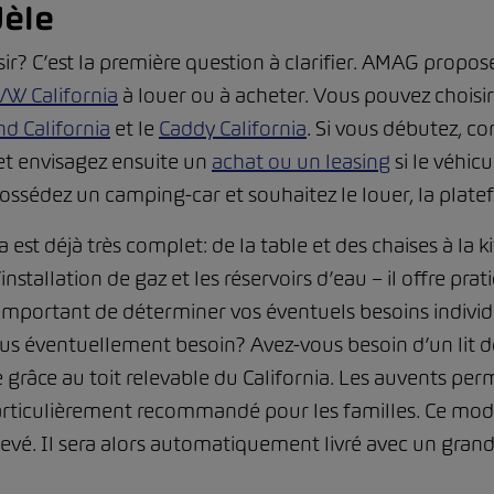
dèle
sir? C’est la première question à clarifier. AMAG prop
VW California
à louer ou à acheter. Vous pouvez choisir
d California
et le
Caddy California
. Si vous débutez, 
et envisagez ensuite un
achat ou un leasing
si le véhic
 possédez un camping-car et souhaitez le louer, la plat
est déjà très complet: de la table et des chaises à la k
’installation de gaz et les réservoirs d’eau – il offre p
 important de déterminer vos éventuels besoins individ
s éventuellement besoin? Avez-vous besoin d’un lit do
e grâce au toit relevable du California. Les auvents p
articulièrement recommandé pour les familles. Ce mo
élevé. Il sera alors automatiquement livré avec un gran