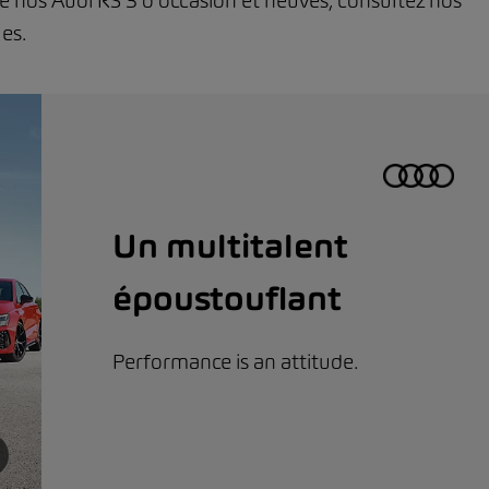
 de nos Audi RS 3 d'occasion et neuves, consultez nos
es.
Un multitalent
époustouflant
Performance is an attitude.