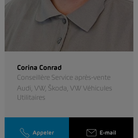
Corina Conrad
Conseillère Service après-vente
Audi,
VW,
Škoda,
VW Véhicules
Utilitaires
Appeler
E-mail