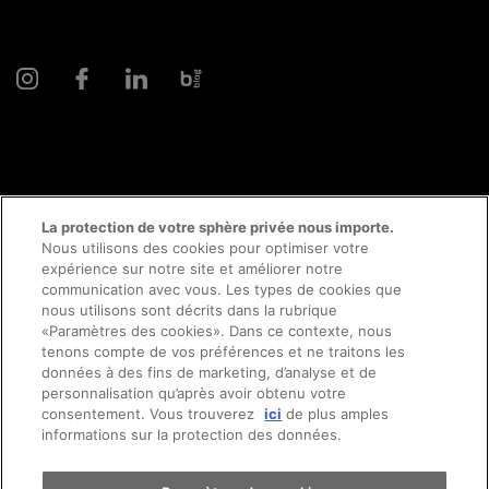
© 2026 AMAG Automobiles et Moteurs SA
La protection de votre sphère privée nous importe.
Nous utilisons des cookies pour optimiser votre
expérience sur notre site et améliorer notre
communication avec vous. Les types de cookies que
Protection des données
Mentions légales
nous utilisons sont décrits dans la rubrique
«Paramètres des cookies». Dans ce contexte, nous
Conseil en ligne mentions légales
Prendre rendez-vous
tenons compte de vos préférences et ne traitons les
données à des fins de marketing, d’analyse et de
personnalisation qu’après avoir obtenu votre
Directive cookies
Impressum
consentement. Vous trouverez
ici
de plus amples
Essai sur route
informations sur la protection des données.
Conditions générales
Emplois
CFTS
CGDV