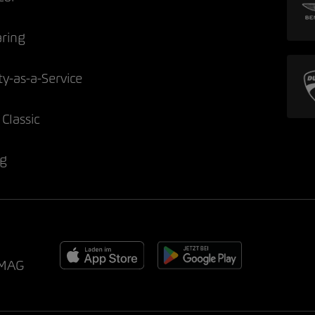
aring
ty-as-a-Service
Classic
ng
AMAG