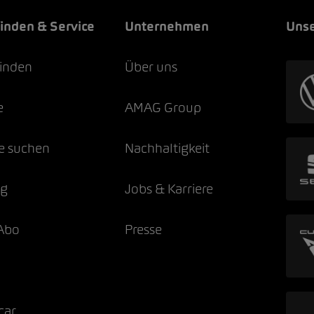
finden & Service
Unternehmen
Unse
finden
Über uns
e
AMAG Group
e suchen
Nachhaltigkeit
ng
Jobs & Karriere
Abo
Presse
car