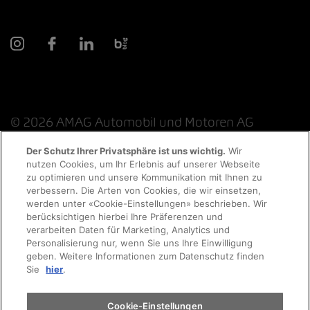
© 2026 AMAG Automobil und Motoren AG
Der Schutz Ihrer Privatsphäre ist uns wichtig.
Wir
nutzen Cookies, um Ihr Erlebnis auf unserer Webseite
Probefahrt
zu optimieren und unsere Kommunikation mit Ihnen zu
Datenschutzerklärung
Rechtliche Hinweise
verbessern. Die Arten von Cookies, die wir einsetzen,
werden unter «Cookie-Einstellungen» beschrieben. Wir
Rechtliche Hinweise Online-Chat
Terminvereinbarung
berücksichtigen hierbei Ihre Präferenzen und
verarbeiten Daten für Marketing, Analytics und
Personalisierung nur, wenn Sie uns Ihre Einwilligung
Cookie-Richtlinie
Impressum
AGB
Jobs
geben. Weitere Informationen zum Datenschutz finden
Auto finden
Sie
hier
.
EKAS
Elektromobilität
Cookie-Einstellungen