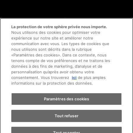
© 2026 AMAG Automobiles et Moteurs SA
La protection de votre sphère privée nous importe.
Nous utilisons des cookies pour optimiser votre
expérience sur notre site et améliorer notre
communication avec vous. Les types de cookies que
Protection des données
Mentions légales
nous utilisons sont décrits dans la rubrique
«Paramètres des cookies». Dans ce contexte, nous
Conseil en ligne mentions légales
Prendre rendez-vous
tenons compte de vos préférences et ne traitons les
données à des fins de marketing, d’analyse et de
personnalisation qu’après avoir obtenu votre
Directive cookies
Impressum
consentement. Vous trouverez
ici
de plus amples
Essai sur route
informations sur la protection des données.
Conditions générales
Emplois
CFTS
CGDV
Trouver une voiture
Paramètres des cookies
Tout refuser
Tout accepter