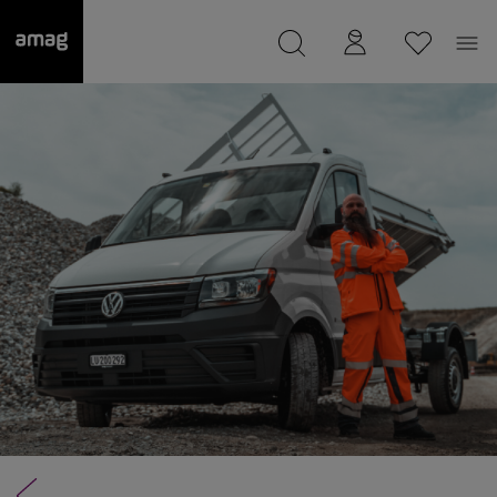
--
a été sauvée.