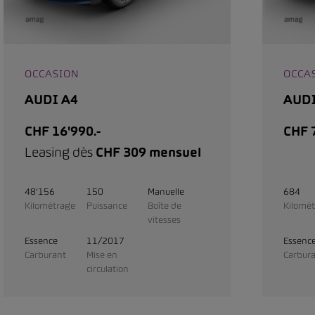
OCCASION
OCCA
AUDI A4
AUDI
CHF 16'990.-
CHF 7
Leasing dès
CHF 309 mensuel
48'156
150
Manuelle
684
Kilométrage
Puissance
Boîte de
Kilomé
vitesses
Essence
11/2017
Essenc
Carburant
Mise en
Carbur
circulation