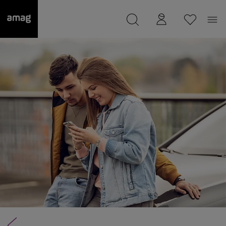
--
a été sauvée.