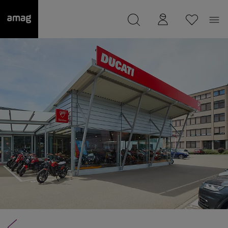
--
a été sauvée.