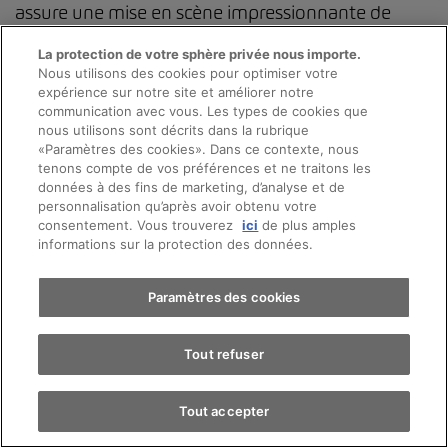
assure une mise en scène impressionnante de
l’habitacle et assiste le conducteur en fonction de
La protection de votre sphère privée nous importe.
la situation. De plus, le véhicule offre un son 3D
Nous utilisons des cookies pour optimiser votre
expérience sur notre site et améliorer notre
avec haut-parleurs dans les appuie-tête qui créent
communication avec vous. Les types de cookies que
des zones sonores personnelles et permettent de
nous utilisons sont décrits dans la rubrique
«Paramètres des cookies». Dans ce contexte, nous
téléphoner en toute discrétion.
Prendre rendez-vous
tenons compte de vos préférences et ne traitons les
données à des fins de marketing, d’analyse et de
personnalisation qu’après avoir obtenu votre
consentement. Vous trouverez
ici
de plus amples
Essai sur route
informations sur la protection des données.
L’Audi Q6 e-tron est non seulement
technologiquement avancée, mais aussi durable.
Trouver une voiture
Paramètres des cookies
De nombreuses pièces du véhicule sont fabriquées
à partir de matériaux recyclés, ce qui souligne les
Tout refuser
principes de durabilité d’Audi.
Tout accepter