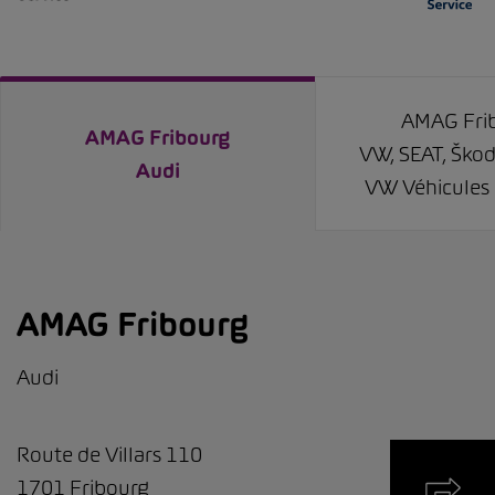
AMAG Fri
AMAG Fribourg
VW, SEAT, Ško
Audi
VW Véhicules U
AMAG Fribourg
Audi
Route de Villars 110
1701
Fribourg