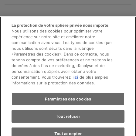
La protection de votre sphère privée nous importe.
Nous utilisons des cookies pour optimiser votre
expérience sur notre site et améliorer notre
communication avec vous. Les types de cookies que
nous utilisons sont décrits dans la rubrique
«Paramètres des cookies». Dans ce contexte, nous
Prendre rendez-vous
tenons compte de vos préférences et ne traitons les
données à des fins de marketing, d’analyse et de
personnalisation qu’après avoir obtenu votre
consentement. Vous trouverez
ici
de plus amples
© 2026 AMAG Automobiles et Moteurs SA
Essai sur route
informations sur la protection des données.
Protection des données
Mentions légales
Trouver une voiture
Paramètres des cookies
Conseil en ligne mentions légales
Directive cookies
Impressum
Tout refuser
Conditions générales
Emplois
CFTS
CGDV
Tout accepter