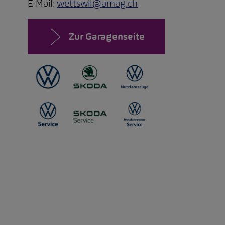
E-Mail:
wettswil@amag.ch
Zur Garagenseite