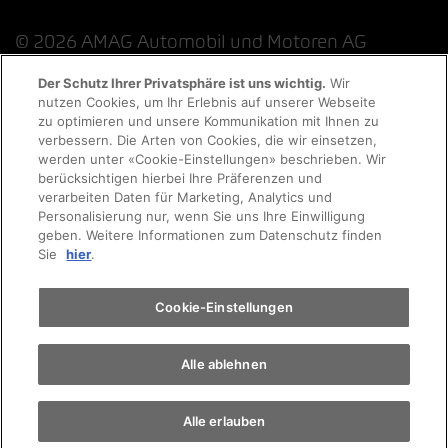
© 2026 AMAG Automobil und Motoren AG
Der Schutz Ihrer Privatsphäre ist uns wichtig.
Wir
nutzen Cookies, um Ihr Erlebnis auf unserer Webseite
Probefahrt
zu optimieren und unsere Kommunikation mit Ihnen zu
Datenschutzerklärung
Rechtliche Hinweise
verbessern. Die Arten von Cookies, die wir einsetzen,
werden unter «Cookie-Einstellungen» beschrieben. Wir
Rechtliche Hinweise Online-Chat
Terminvereinbarung
berücksichtigen hierbei Ihre Präferenzen und
verarbeiten Daten für Marketing, Analytics und
Personalisierung nur, wenn Sie uns Ihre Einwilligung
Cookie-Richtlinie
Impressum
AGB
Jobs
geben. Weitere Informationen zum Datenschutz finden
Auto finden
Sie
hier
.
EKAS
Elektromobilität
Cookie-Einstellungen
Alle ablehnen
Alle erlauben