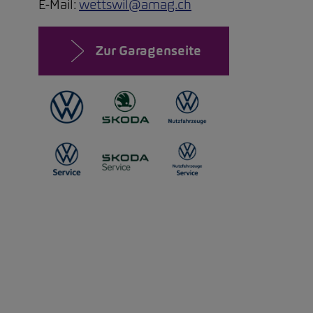
E-Mail:
wettswil@amag.ch
Zur Garagenseite