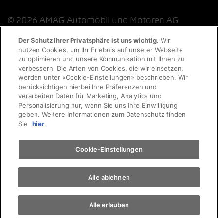
© 2026 AMAG Automobil und Motoren AG
Der Schutz Ihrer Privatsphäre ist uns wichtig.
Wir
nutzen Cookies, um Ihr Erlebnis auf unserer Webseite
Probefahrt
zu optimieren und unsere Kommunikation mit Ihnen zu
Datenschutzerklärung
Rechtliche Hinweise
verbessern. Die Arten von Cookies, die wir einsetzen,
werden unter «Cookie-Einstellungen» beschrieben. Wir
Rechtliche Hinweise Online-Chat
Terminvereinbarung
berücksichtigen hierbei Ihre Präferenzen und
verarbeiten Daten für Marketing, Analytics und
Personalisierung nur, wenn Sie uns Ihre Einwilligung
Cookie-Richtlinie
Impressum
AGB
Jobs
geben. Weitere Informationen zum Datenschutz finden
Auto finden
Sie
hier
.
EKAS
Elektromobilität
Cookie-Einstellungen
Alle ablehnen
Alle erlauben