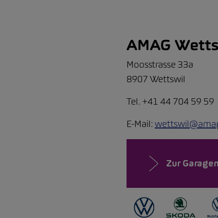
AMAG Wetts
Moosstrasse 33a
8907 Wettswil
Tel. +41 44 704 59 59
E-Mail:
wettswil@ama
Zur Garagen