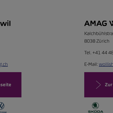
wil
AMAG W
Kalchbühlstr
8038 Zürich
Tel. +41 44 4
g.ch
E-Mail:
wolli
seite
Zur