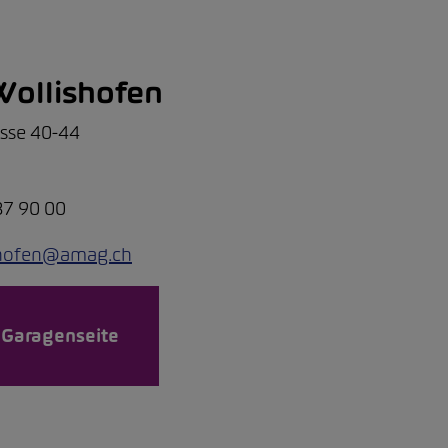
ollishofen
asse 40-44
87 90 00
shofen@amag.ch
 Garagenseite