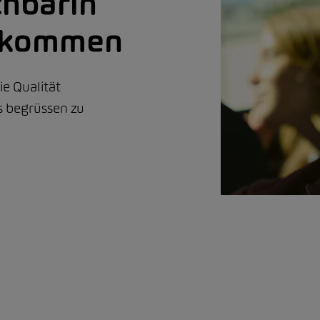
chbarin
llkommen
e Qualität
ns begrüssen zu