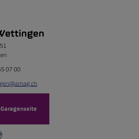
ettingen
151
gen
55 07 00
ngen@amag.ch
 Garagenseite