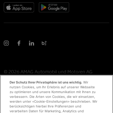
© 2026 AMAG Automobil und Motoren AG
Der Schutz Ihrer Privatsphäre ist uns wichtig.
Wir
nutzen Cookies, um Ihr Erlebnis auf unserer Webseite
Probefahrt
zu optimieren und unsere Kommunikation mit Ihnen zu
Datenschutzerklärung
Rechtliche Hinweise
verbessern. Die Arten von Cookies, die wir einsetzen,
werden unter «Cookie-Einstellungen» beschrieben. Wir
Rechtliche Hinweise Online-Chat
Terminvereinbarung
berücksichtigen hierbei Ihre Präferenzen und
verarbeiten Daten für Marketing, Analytics und