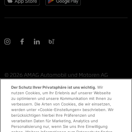
© 2026 AMAG Automobil und Motoren AG
Der Schutz Ihrer Privatsphäre ist uns wichtig.
Wir
nutzen Cookies, um Ihr Erlebnis auf unserer Webseite
Probefahrt
zu optimieren und unsere Kommunikation mit Ihnen zu
Datenschutzerklärung
Rechtliche Hinweise
verbessern. Die Arten von Cookies, die wir einsetzen,
werden unter «Cookie-Einstellungen» beschrieben. Wir
Rechtliche Hinweise Online-Chat
Terminvereinbarung
berücksichtigen hierbei Ihre Präferenzen und
verarbeiten Daten für Marketing, Analytics und
Personalisierung nur, wenn Sie uns Ihre Einwilligung
Cookie-Richtlinie
Impressum
AGB
Jobs