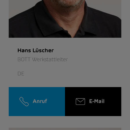
Hans Lüscher
BOTT Werkstattleiter
DE
Anruf
E-Mail