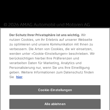
© 2026 AMAG Automobil und Motoren AG
Der Schutz Ihrer Privatsphäre ist uns wichtig.
Wir
nutzen Cookies, um Ihr Erlebnis auf unserer Webseite
zu optimieren und unsere Kommunikation mit Ihnen zu
Datenschutzerklärung
Rechtliche Hinweise
verbessern. Die Arten von Cookies, die wir einsetzen,
werden unter «Cookie-Einstellungen» beschrieben. Wir
Rechtliche Hinweise Online-Chat
berücksichtigen hierbei Ihre Präferenzen und
verarbeiten Daten für Marketing, Analytics und
Personalisierung nur, wenn Sie uns Ihre Einwilligung
Cookie-Richtlinie
Impressum
AGB
Jobs
geben. Weitere Informationen zum Datenschutz finden
Sie
hier
.
EKAS
Cookie-Einstellungen
Alle ablehnen