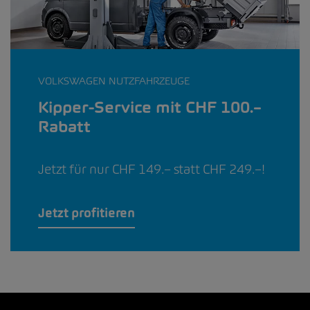
VOLKSWAGEN NUTZFAHRZEUGE
Kipper-Service mit CHF 100.–
Rabatt
Jetzt für nur CHF 149.– statt CHF 249.–!
Jetzt profitieren