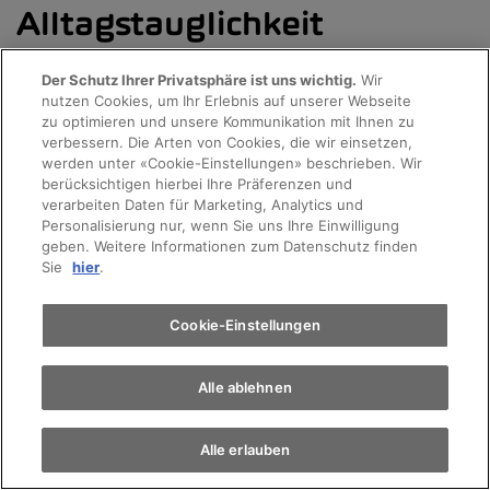
Alltagstauglichkeit
Der Schutz Ihrer Privatsphäre ist uns wichtig.
Wir
Der neue VW Multivan ist ein eleganter Gleiter.
nutzen Cookies, um Ihr Erlebnis auf unserer Webseite
Probefahrt
Ganz egal, ob auf der Autobahn oder in der Stadt
zu optimieren und unsere Kommunikation mit Ihnen zu
verbessern. Die Arten von Cookies, die wir einsetzen,
– mit dem neuen VW Multivan sind Sie
werden unter «Cookie-Einstellungen» beschrieben. Wir
Terminvereinbarung
berücksichtigen hierbei Ihre Präferenzen und
komfortabel unterwegs. Das gilt sowohl für die
verarbeiten Daten für Marketing, Analytics und
kurze (4,98 Meter Länge) wie auch für die lange
Personalisierung nur, wenn Sie uns Ihre Einwilligung
geben. Weitere Informationen zum Datenschutz finden
Version (5,18 Meter Länge). Und: Dank der
Auto finden
Sie
hier
.
niedrigen Höhe kommen Sie mit beiden Modellen
problemlos in die meisten Parkhäuser. Prämiere
Elektromobilität
Cookie-Einstellungen
feiert im VW Multivan das grosse Panoramaglas-
dach. Die elektrischen Schiebetüren und die
Alle ablehnen
elektrische Heckklappe lassen sich be-quem
mittels Fussgeste öffnen – dank «Keyless
Alle erlauben
Advanced» und «Easy-Open» ohne den Schlüssel