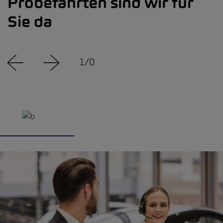
Probefahrten sind wir für
Sie da
1
/
0