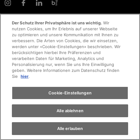
Der Schutz Ihrer Privatsphäre ist uns wichtig.
Wir
nutzen Cookies, um Ihr Erlebnis auf unserer Webseite
Probefahrt
zu optimieren und unsere Kommunikation mit Ihnen zu
© 2026 AMAG Automobil und Motoren AG
verbessern. Die Arten von Cookies, die wir einsetzen,
werden unter «Cookie-Einstellungen» beschrieben. Wir
Terminvereinbarung
berücksichtigen hierbei Ihre Präferenzen und
verarbeiten Daten für Marketing, Analytics und
Personalisierung nur, wenn Sie uns Ihre Einwilligung
Datenschutzerklärung
Rechtliche Hinweise
geben. Weitere Informationen zum Datenschutz finden
Auto finden
Sie
hier
.
Rechtliche Hinweise Online-Chat
Elektromobilität
Cookie-Einstellungen
Cookie-Richtlinie
Impressum
AGB
Jobs
EKAS
Alle ablehnen
Alle erlauben