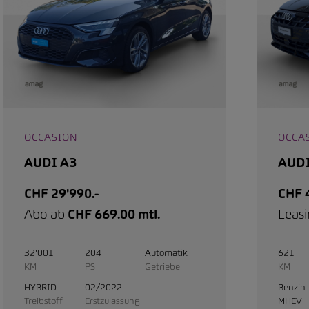
OCCASION
OCCA
AUDI A3
AUDI
CHF 29'990.-
CHF 4
Abo ab
CHF 669.00 mtl.
Leas
32'001
204
Automatik
621
KM
PS
Getriebe
KM
HYBRID
02/2022
Benzin
Treibstoff
Erstzulassung
MHEV