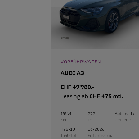
VORFÜHRWAGEN
AUDI A3
CHF 49'980.-
Leasing ab
CHF 475 mtl.
1'864
272
Automatik
KM
PS
Getriebe
HYBRID
06/2026
Treibstoff
Erstzulassung