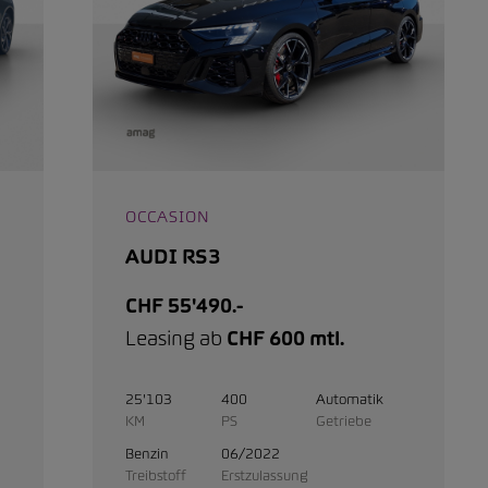
OCCASION
AUDI RS3
CHF 55'490.-
Leasing ab
CHF 600 mtl.
25'103
400
Automatik
KM
PS
Getriebe
Benzin
06/2022
Treibstoff
Erstzulassung