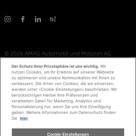
© 2026 AMAG Automobil und Motoren AG
Der Schutz Ihrer Privatsphäre ist uns wichtig.
Wir
nutzen Cookies, um Ihr Erlebnis auf unserer Webseite
Probefahrt
zu optimieren und unsere Kommunikation mit Ihnen zu
Datenschutzerklärung
Rechtliche Hinweise
verbessern. Die Arten von Cookies, die wir einsetzen,
werden unter «Cookie-Einstellungen» beschrieben. Wir
Rechtliche Hinweise Online-Chat
Terminvereinbarung
berücksichtigen hierbei Ihre Präferenzen und
verarbeiten Daten für Marketing, Analytics und
Personalisierung nur, wenn Sie uns Ihre Einwilligung
Cookie-Richtlinie
Impressum
AGB
Jobs
geben. Weitere Informationen zum Datenschutz finden
Auto finden
Sie
hier
.
EKAS
Elektromobilität
Cookie-Einstellungen