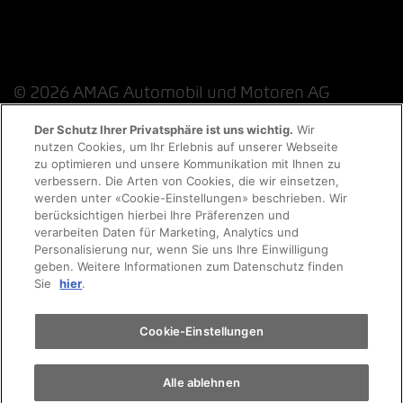
© 2026 AMAG Automobil und Motoren AG
Der Schutz Ihrer Privatsphäre ist uns wichtig.
Wir
nutzen Cookies, um Ihr Erlebnis auf unserer Webseite
zu optimieren und unsere Kommunikation mit Ihnen zu
Datenschutzerklärung
Rechtliche Hinweise
verbessern. Die Arten von Cookies, die wir einsetzen,
werden unter «Cookie-Einstellungen» beschrieben. Wir
Rechtliche Hinweise Online-Chat
berücksichtigen hierbei Ihre Präferenzen und
verarbeiten Daten für Marketing, Analytics und
Personalisierung nur, wenn Sie uns Ihre Einwilligung
Cookie-Richtlinie
Impressum
AGB
Jobs
geben. Weitere Informationen zum Datenschutz finden
Sie
hier
.
EKAS
Cookie-Einstellungen
Alle ablehnen