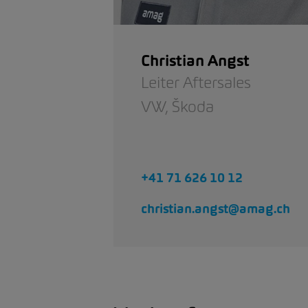
Christian Angst
Leiter Aftersales
VW,
Škoda
+41 71 626 10 12
christian.angst@amag.ch