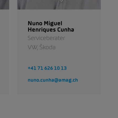
Nuno Miguel
Henriques Cunha
Serviceberater
VW,
Škoda
+41 71 626 10 13
nuno.cunha@amag.ch