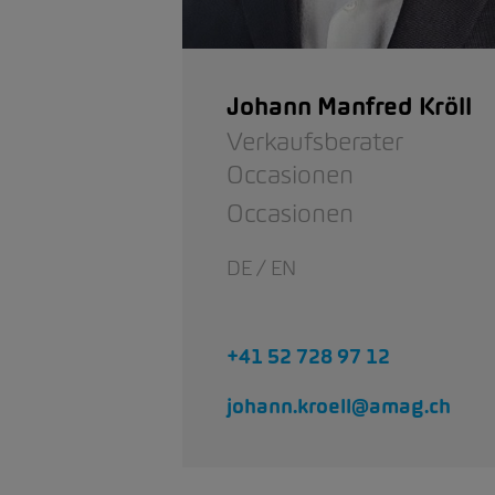
Johann Manfred Kröll
Verkaufsberater
Occasionen
Occasionen
DE / EN
+41 52 728 97 12
johann.kroell@amag.ch