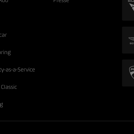
Abo
Presse
car
aring
ty-as-a-Service
Classic
ng