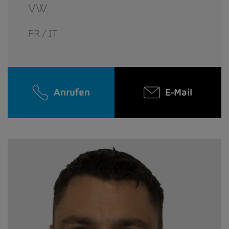
VW
FR / IT
Anrufen
E-Mail