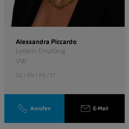
Alessandra Piccardo
Leiterin Empfang
VW
DE / EN / FR / IT
Anrufen
E-Mail