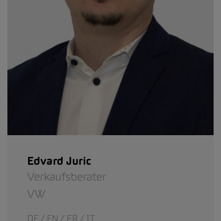
Edvard Juric
Verkaufsberater
VW
DE / EN / FR / IT