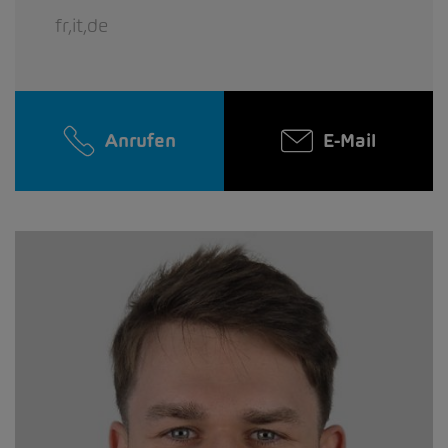
fr,it,de
Anrufen
E-Mail