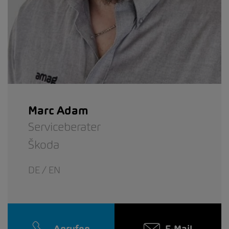
Marc Adam
Serviceberater
Škoda
DE / EN
Anrufen
E-Mail