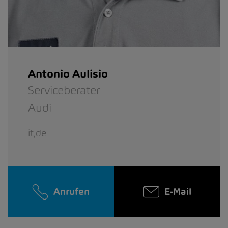
Antonio Aulisio
Serviceberater
Audi
it,de
Anrufen
E-Mail