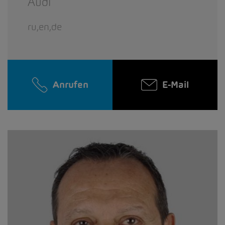
Audi
ru,en,de
Anrufen
E-Mail