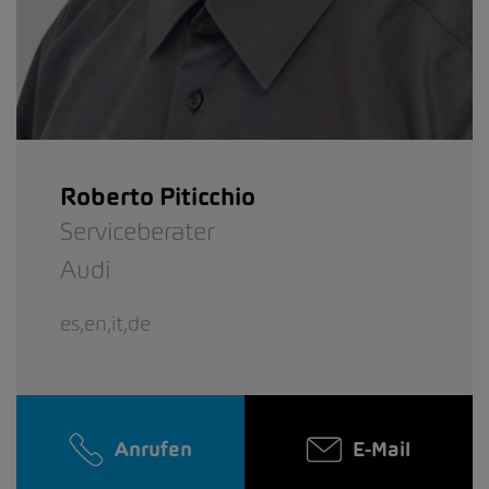
Roberto Piticchio
Serviceberater
Audi
es,en,it,de
Anrufen
E-Mail