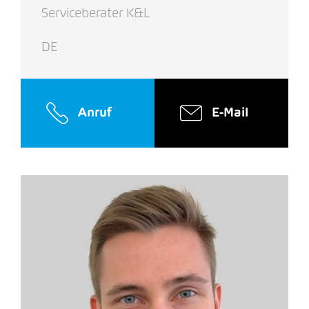
Serviceberater K&L
DE
Anruf
E-Mail