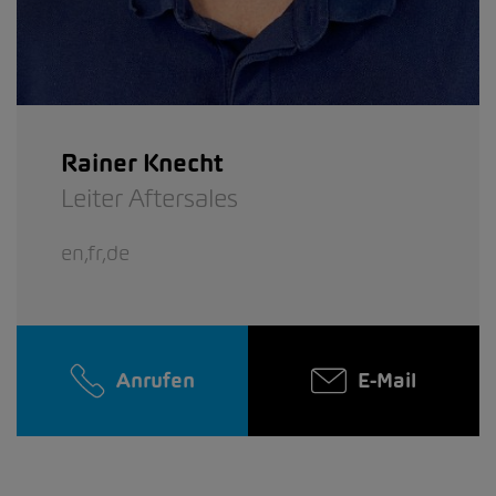
Rainer Knecht
Leiter Aftersales
en,fr,de
Anrufen
E-Mail