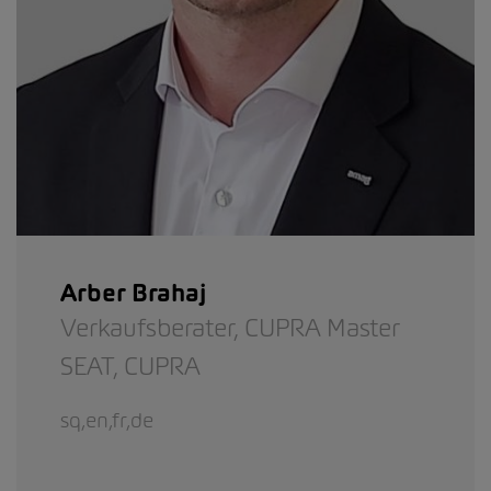
Arber Brahaj
Verkaufsberater,
CUPRA Master
SEAT,
CUPRA
sq,en,fr,de