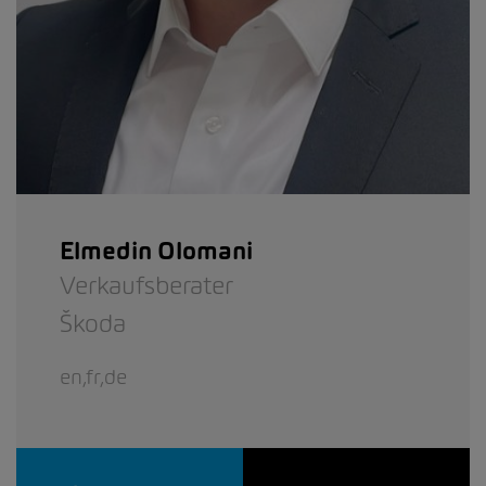
Elmedin Olomani
Verkaufsberater
Škoda
en,fr,de