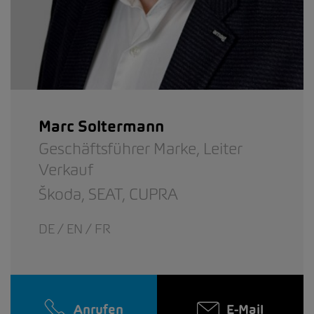
Marc Soltermann
Geschäftsführer Marke,
Leiter
Verkauf
Škoda,
SEAT,
CUPRA
DE / EN / FR
Anrufen
E-Mail