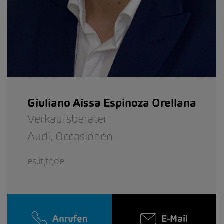
Giuliano Aissa Espinoza Orellana
Verkaufsberater
Audi,
Occasionen
es,it,fr,de
Anrufen
E-Mail