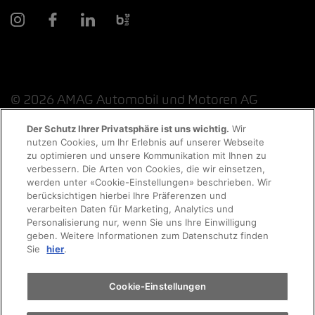
© 2026 AMAG Automobil und Motoren AG
Der Schutz Ihrer Privatsphäre ist uns wichtig.
Wir
nutzen Cookies, um Ihr Erlebnis auf unserer Webseite
Probefahrt
zu optimieren und unsere Kommunikation mit Ihnen zu
Datenschutzerklärung
Rechtliche Hinweise
verbessern. Die Arten von Cookies, die wir einsetzen,
werden unter «Cookie-Einstellungen» beschrieben. Wir
Rechtliche Hinweise Online-Chat
Terminvereinbarung
berücksichtigen hierbei Ihre Präferenzen und
verarbeiten Daten für Marketing, Analytics und
Personalisierung nur, wenn Sie uns Ihre Einwilligung
Cookie-Richtlinie
Impressum
AGB
Jobs
geben. Weitere Informationen zum Datenschutz finden
Auto finden
Sie
hier
.
EKAS
Elektromobilität
Cookie-Einstellungen