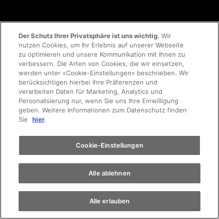
Kontakt
Der Schutz Ihrer Privatsphäre ist uns wichtig.
Wir
nutzen Cookies, um Ihr Erlebnis auf unserer Webseite
Probefahrt
zu optimieren und unsere Kommunikation mit Ihnen zu
Online-Termin
verbessern. Die Arten von Cookies, die wir einsetzen,
werden unter «Cookie-Einstellungen» beschrieben. Wir
Terminvereinbarung
berücksichtigen hierbei Ihre Präferenzen und
FAQ Online-Autokauf
verarbeiten Daten für Marketing, Analytics und
Personalisierung nur, wenn Sie uns Ihre Einwilligung
geben. Weitere Informationen zum Datenschutz finden
Auto finden
Sie
hier
.
Firmenkunden
Elektromobilität
Cookie-Einstellungen
Newsletter
Alle ablehnen
Notfall
Alle erlauben