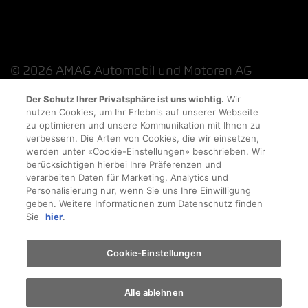
© 2026 AMAG Automobil und Motoren AG
Der Schutz Ihrer Privatsphäre ist uns wichtig.
Wir
nutzen Cookies, um Ihr Erlebnis auf unserer Webseite
zu optimieren und unsere Kommunikation mit Ihnen zu
Datenschutzerklärung
Rechtliche Hinweise
verbessern. Die Arten von Cookies, die wir einsetzen,
werden unter «Cookie-Einstellungen» beschrieben. Wir
Rechtliche Hinweise Online-Chat
berücksichtigen hierbei Ihre Präferenzen und
verarbeiten Daten für Marketing, Analytics und
Personalisierung nur, wenn Sie uns Ihre Einwilligung
Cookie-Richtlinie
Impressum
AGB
Jobs
geben. Weitere Informationen zum Datenschutz finden
Sie
hier
.
EKAS
Cookie-Einstellungen
Alle ablehnen