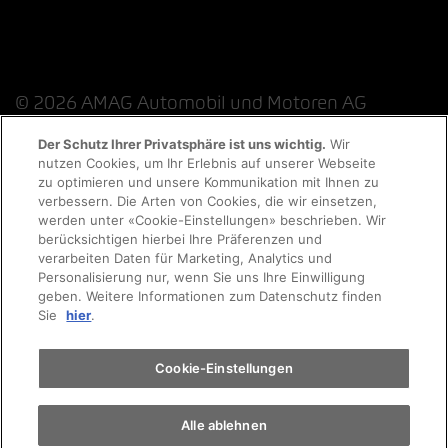
© 2026 AMAG Automobil und Motoren AG
Der Schutz Ihrer Privatsphäre ist uns wichtig.
Wir
nutzen Cookies, um Ihr Erlebnis auf unserer Webseite
zu optimieren und unsere Kommunikation mit Ihnen zu
Datenschutzerklärung
Rechtliche Hinweise
verbessern. Die Arten von Cookies, die wir einsetzen,
werden unter «Cookie-Einstellungen» beschrieben. Wir
Rechtliche Hinweise Online-Chat
berücksichtigen hierbei Ihre Präferenzen und
verarbeiten Daten für Marketing, Analytics und
Personalisierung nur, wenn Sie uns Ihre Einwilligung
Cookie-Richtlinie
Impressum
AGB
Jobs
geben. Weitere Informationen zum Datenschutz finden
Sie
hier
.
EKAS
Cookie-Einstellungen
Alle ablehnen