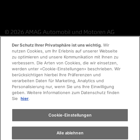
© 2026 AMAG Automobil und Motoren AG
Der Schutz Ihrer Privatsphäre ist uns wichtig.
Wir
nutzen Cookies, um Ihr Erlebnis auf unserer Webseite
zu optimieren und unsere Kommunikation mit Ihnen zu
Datenschutzerklärung
Rechtliche Hinweise
verbessern. Die Arten von Cookies, die wir einsetzen,
werden unter «Cookie-Einstellungen» beschrieben. Wir
Rechtliche Hinweise Online-Chat
berücksichtigen hierbei Ihre Präferenzen und
verarbeiten Daten für Marketing, Analytics und
Personalisierung nur, wenn Sie uns Ihre Einwilligung
Cookie-Richtlinie
Impressum
AGB
Jobs
geben. Weitere Informationen zum Datenschutz finden
Sie
hier
.
EKAS
Cookie-Einstellungen
Alle ablehnen