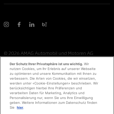
© 2026 AMAG Automobil und Motoren AG
Der Schutz Ihrer Privatsphäre ist uns wichtig.
Wir
nutzen Cookies, um Ihr Erlebnis auf unserer Webseite
Probefahrt
zu optimieren und unsere Kommunikation mit Ihnen zu
Datenschutzerklärung
Rechtliche Hinweise
verbessern. Die Arten von Cookies, die wir einsetzen,
werden unter «Cookie-Einstellungen» beschrieben. Wir
Rechtliche Hinweise Online-Chat
Terminvereinbarung
berücksichtigen hierbei Ihre Präferenzen und
verarbeiten Daten für Marketing, Analytics und
Personalisierung nur, wenn Sie uns Ihre Einwilligung
Cookie-Richtlinie
Impressum
AGB
Jobs
geben. Weitere Informationen zum Datenschutz finden
Auto finden
Sie
hier
.
EKAS