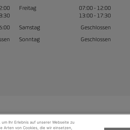
12:00
Freitag
07:00 - 12:00
18:30
13:00 - 17:30
16:00
Samstag
Geschlossen
ssen
Sonntag
Geschlossen
ren AG
 um Ihr Erlebnis auf unserer Webseite zu
e Arten von Cookies, die wir einsetzen,
e Hinweise
Rechtliche Hinweise Online-Chat
Cookie-Richtlinie