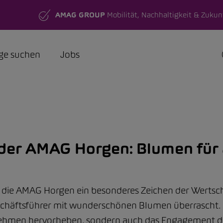
AMAG GROUP
Mobilität, Nachhaltigkeit & Zukun
ge suchen
Jobs
der AMAG Horgen: Blumen für 
t die AMAG Horgen ein besonderes Zeichen der Wertsch
häftsführer mit wunderschönen Blumen überrascht. Di
ehmen hervorheben, sondern auch das Engagement de