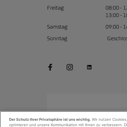
Freitag
08:00 - 
13:00 - 
Samstag
09:00 - 
Sonntag
Geschlo
© 2026 AMAG Automobil und Moto
Der Schutz Ihrer Privatsphäre ist uns wichtig.
Wir nutzen Cookies,
optimieren und unsere Kommunikation mit Ihnen zu verbessern. Di
Datenschutzerklärung
Rechtlich