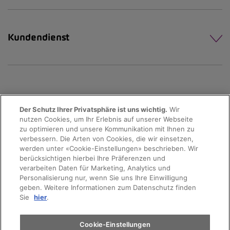
Kundendienst
Der Schutz Ihrer Privatsphäre ist uns wichtig.
Wir
nutzen Cookies, um Ihr Erlebnis auf unserer Webseite
Probefahrt
zu optimieren und unsere Kommunikation mit Ihnen zu
verbessern. Die Arten von Cookies, die wir einsetzen,
werden unter «Cookie-Einstellungen» beschrieben. Wir
Terminvereinbarung
berücksichtigen hierbei Ihre Präferenzen und
verarbeiten Daten für Marketing, Analytics und
Personalisierung nur, wenn Sie uns Ihre Einwilligung
geben. Weitere Informationen zum Datenschutz finden
© 2026 AMAG Automobil und Motoren AG
Auto finden
Sie
hier
.
Datenschutzerklärung
Rechtliche Hinweise
Elektromobilität
Cookie-Einstellungen