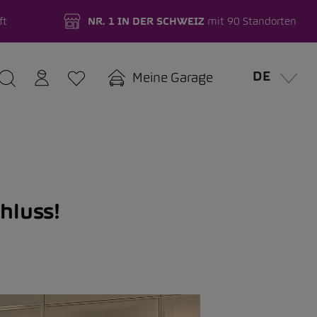
ft
NR. 1 IN DER SCHWEIZ
mit 90 Standorten
DE
Meine Garage
hluss!