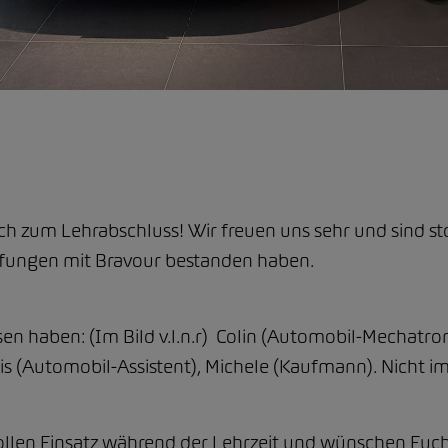
ch zum Lehrabschluss! Wir freuen uns sehr und sind s
üfungen mit Bravour bestanden haben.
sen haben: (Im Bild v.l.n.r) Colin (Automobil-Mechatro
vis (Automobil-Assistent), Michele (Kaufmann). Nicht i
ollen Einsatz während der Lehrzeit und wünschen Euch v