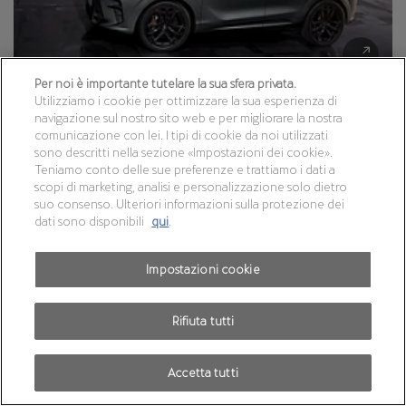
Per noi è importante tutelare la sua sfera privata.
Utilizziamo i cookie per ottimizzare la sua esperienza di
navigazione sul nostro sito web e per migliorare la nostra
comunicazione con lei. I tipi di cookie da noi utilizzati
sono descritti nella sezione «Impostazioni dei cookie».
Teniamo conto delle sue preferenze e trattiamo i dati a
scopi di marketing, analisi e personalizzazione solo dietro
suo consenso. Ulteriori informazioni sulla protezione dei
dati sono disponibili
qui
.
Impostazioni cookie
Rifiuta tutti
Accetta tutti