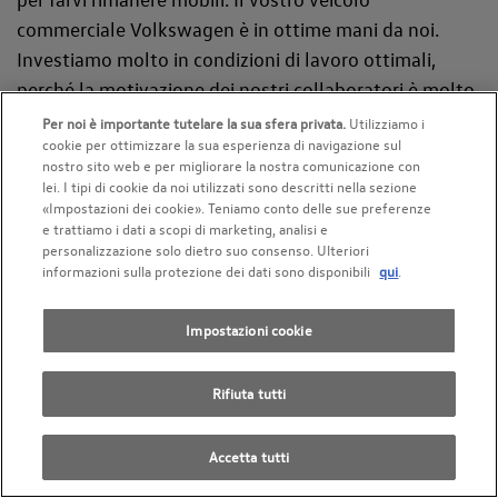
commerciale Volkswagen è in ottime mani da noi.
Investiamo molto in condizioni di lavoro ottimali,
perché la motivazione dei nostri collaboratori è molto
importante per noi. Inoltre, promuoviamo
Per noi è importante tutelare la sua sfera privata.
Utilizziamo i
cookie per ottimizzare la sua esperienza di navigazione sul
continuamente il nostro team con programmi di
nostro sito web e per migliorare la nostra comunicazione con
formazione e perfezionamento in tutti i settori. Solo
lei. I tipi di cookie da noi utilizzati sono descritti nella sezione
una completa competenza professionale garantisce il
«Impostazioni dei cookie». Teniamo conto delle sue preferenze
e trattiamo i dati a scopi di marketing, analisi e
rispetto delle elevate esigenze che i prodotti e i clienti
personalizzazione solo dietro suo consenso. Ulteriori
pongono ai nostri specialisti. All'AMAG troverete una
informazioni sulla protezione dei dati sono disponibili
qui
.
gamma completa di servizi, sia in loco che online. Che
si tratti dell'acquisto di un'auto nuova, del
Impostazioni cookie
finanziamento del veicolo e delle offerte di
assicurazione, della manutenzione dell'auto, del
Rifiuta tutti
servizio pneumatici, delle riparazioni o dell'acquisto di
accessori, da noi troverete tutto sotto lo stesso tetto.
Accetta tutti
Vi attendono infrastrutture e attrezzature tecniche