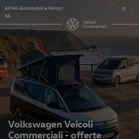
AMAG Automobili e Motori
IT
SA
Veicoli
Commerciali
Volkswagen Veicoli
Commerciali - offerte