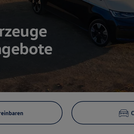
rzeuge
Angebote
reinbaren
O