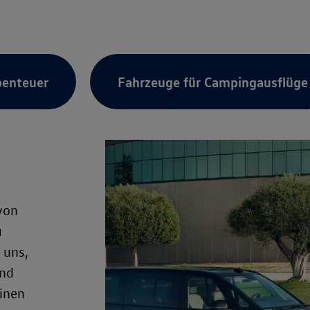
benteuer
Fahrzeuge für Campingausflüge
von
u
 uns,
und
einen