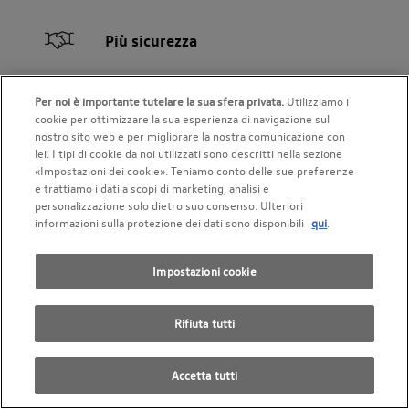
Più sicurezza
Lavoro svolto secondo le direttive del
costruttore
Per noi è importante tutelare la sua sfera privata.
Utilizziamo i
I migliori equipaggiamenti da officina
cookie per ottimizzare la sua esperienza di navigazione sul
Consulenza competente
nostro sito web e per migliorare la nostra comunicazione con
lei. I tipi di cookie da noi utilizzati sono descritti nella sezione
«Impostazioni dei cookie». Teniamo conto delle sue preferenze
e trattiamo i dati a scopi di marketing, analisi e
Offerte migliori
personalizzazione solo dietro suo consenso. Ulteriori
informazioni sulla protezione dei dati sono disponibili
qui
.
Ampia scelta di prodotti
Ricambi originali di qualità
Impostazioni cookie
Interessanti offerte supplementari
Rifiuta tutti
Elevata qualità del servizio
Accetta tutti
Collaboratori altamente qualificati