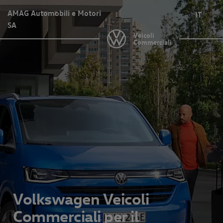
AMAG Automobili e Motori
IT
SA
Veicoli
Commerciali
Volkswagen Veicoli
Commerciali per il