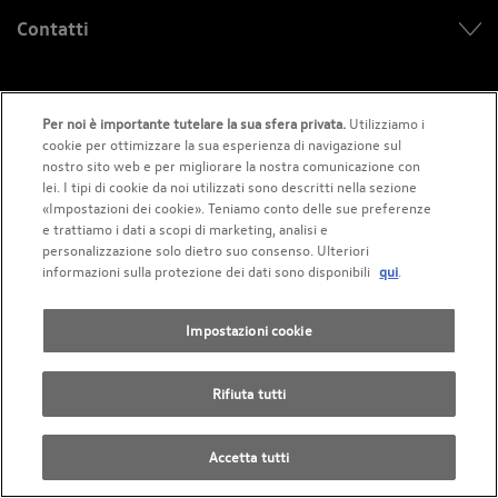
Contatti
Prenota un Test Drive
Per noi è importante tutelare la sua sfera privata.
Utilizziamo i
cookie per ottimizzare la sua esperienza di navigazione sul
nostro sito web e per migliorare la nostra comunicazione con
Richiedi un’offerta
lei. I tipi di cookie da noi utilizzati sono descritti nella sezione
«Impostazioni dei cookie». Teniamo conto delle sue preferenze
e trattiamo i dati a scopi di marketing, analisi e
personalizzazione solo dietro suo consenso. Ulteriori
informazioni sulla protezione dei dati sono disponibili
qui
.
Promozioni
Impostazioni cookie
Contatti il garage AMAG
Rifiuta tutti
Accetta tutti