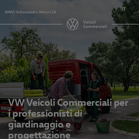
IT
AMAG Automobili e Motori SA
Veicoli
Commerciali
VW Veicoli Commerciali per
i professionisti di
giardinaggio e
progettazione