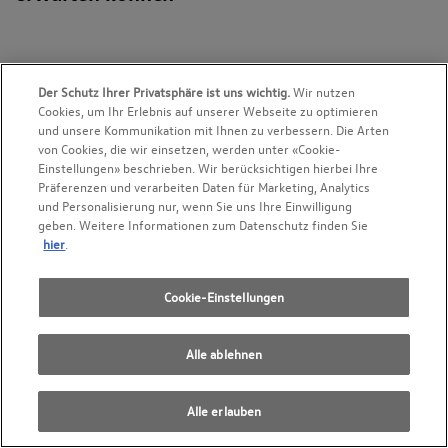
Mehr Sicherheit
Der Schutz Ihrer Privatsphäre ist uns wichtig.
Wir nutzen
Cookies, um Ihr Erlebnis auf unserer Webseite zu optimieren
Arbeiten nach Herstellerrichtlinien
und unsere Kommunikation mit Ihnen zu verbessern. Die Arten
Beste Werkstattausstattungen
von Cookies, die wir einsetzen, werden unter «Cookie-
Kompetente Beratung
Einstellungen» beschrieben. Wir berücksichtigen hierbei Ihre
Präferenzen und verarbeiten Daten für Marketing, Analytics
und Personalisierung nur, wenn Sie uns Ihre Einwilligung
geben. Weitere Informationen zum Datenschutz finden Sie
Top-Angebote
hier
.
Grosse Produktauswahl
Cookie-Einstellungen
Hochwertige Original Ersatzteile
Attraktive Zusatzangebote
Alle ablehnen
Höchste Servicequalität
Alle erlauben